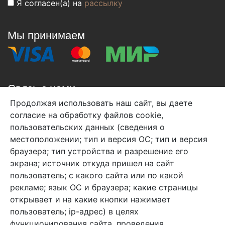
Я согласен(а) на
рассылку
Мы принимаем
Связь с нами
Продолжая использовать наш сайт, вы даете
+7 (495) 933-38-08
согласие на обработку файлов cookie,
info@arben-textile.ru
- оптовые продажи
пользовательских данных (сведения о
местоположении; тип и версия ОС; тип и версия
браузера; тип устройства и разрешение его
экрана; источник откуда пришел на сайт
пользователь; с какого сайта или по какой
Арбен текстиль г. Щелково, пер.
рекламе; язык ОС и браузера; какие страницы
1-й Советский д.25, владение 2.
открывает и на какие кнопки нажимает
пользователь; ip-адрес) в целях
функционирования сайта, проведения