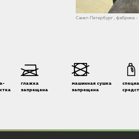
Санкт-Петербург , фабрика -
а-
глажка
машинная сушка
специ
стка
запрещена
запрещена
средс