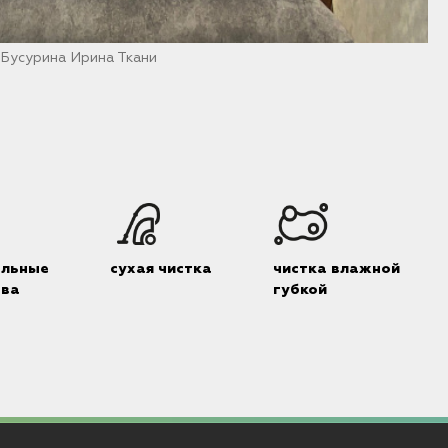
 Бусурина Ирина Ткани
альные
сухая чистка
чистка влажной
тва
губкой