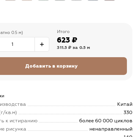
Итого
атно 0.5 м)
623
₽
311.5 ₽
за 0.5 м
ки
изводства
Китай
г/кв.м)
330
ть к истиранию
более 60 000 циклов
е рисунка
ненаправленный