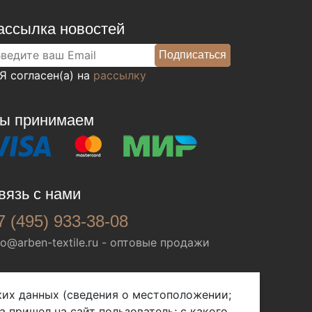
ассылка новостей
Я согласен(а) на
рассылку
ы принимаем
вязь с нами
7 (495) 933-38-08
fo@arben-textile.ru
- оптовые продажи
ских данных (сведения о местоположении;
а пришел на сайт пользователь; с какого