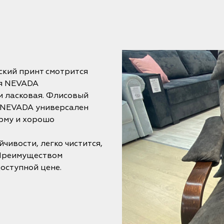
ский принт смотрится
ия NEVADA
и ласковая. Флисовый
р NEVADA универсален
рму и хорошо
чивости, легко чистится,
 Преимуществом
оступной цене.