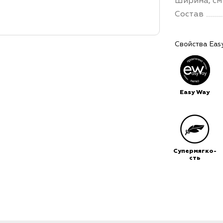
Ширина, см
Состав
Свойства Eas
Easy Way
Супермягко-
сть