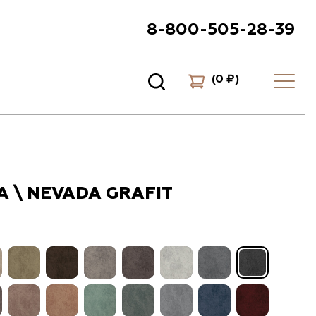
8-800-505-28-39
(
0 ₽
)
 \ NEVADA GRAFIT