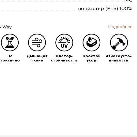
140
полиэстер (PES) 100%
Подробнее
y Way
Не
Дышащая
Цветоу-
Простой
Износоусто-
токсично
ткань
стойчивость
уход
йчивость