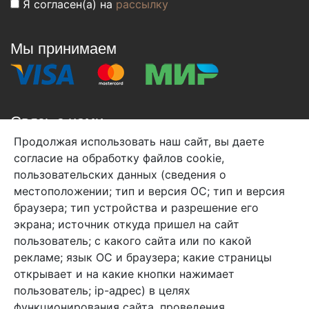
Я согласен(а) на
рассылку
Мы принимаем
Связь с нами
Продолжая использовать наш сайт, вы даете
+7 (495) 933-38-08
согласие на обработку файлов cookie,
info@arben-textile.ru
- оптовые продажи
пользовательских данных (сведения о
местоположении; тип и версия ОС; тип и версия
браузера; тип устройства и разрешение его
экрана; источник откуда пришел на сайт
пользователь; с какого сайта или по какой
Арбен текстиль г. Щелково, пер.
рекламе; язык ОС и браузера; какие страницы
1-й Советский д.25, владение 2.
открывает и на какие кнопки нажимает
пользователь; ip-адрес) в целях
функционирования сайта, проведения