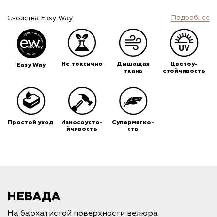
Подробнее
Свойства Easy Way
Не токсично
Дышащая
Цветоу-
Easy Way
ткань
стойчивость
Простой уход
Износоусто-
Супермягко-
йчивость
сть
НЕВАДА
На бархатистой поверхности велюра