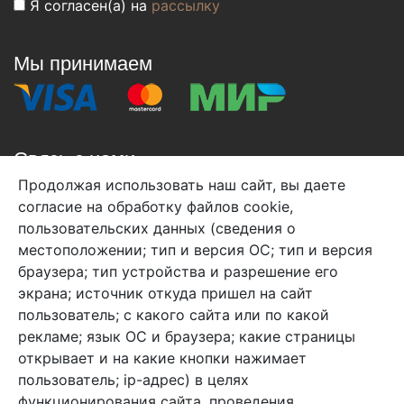
Я согласен(а) на
рассылку
Мы принимаем
Связь с нами
Продолжая использовать наш сайт, вы даете
+7 (495) 933-38-08
согласие на обработку файлов cookie,
info@arben-textile.ru
- оптовые продажи
пользовательских данных (сведения о
местоположении; тип и версия ОС; тип и версия
браузера; тип устройства и разрешение его
экрана; источник откуда пришел на сайт
пользователь; с какого сайта или по какой
Арбен текстиль г. Щелково, пер.
рекламе; язык ОС и браузера; какие страницы
1-й Советский д.25, владение 2.
открывает и на какие кнопки нажимает
пользователь; ip-адрес) в целях
функционирования сайта, проведения