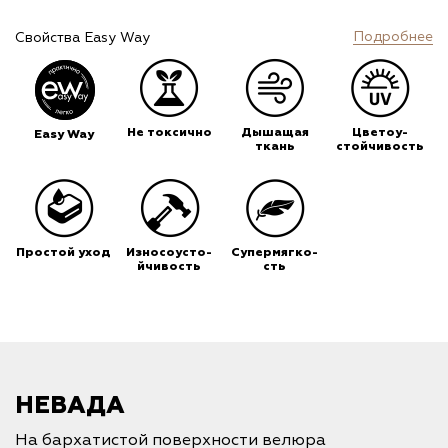
Подробнее
Свойства Easy Way
Не токсично
Дышащая
Цветоу-
Easy Way
ткань
стойчивость
Простой уход
Износоусто-
Супермягко-
йчивость
сть
НЕВАДА
На бархатистой поверхности велюра