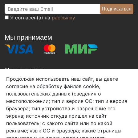
Я согласен(а) на
рассылку
Мы принимаем
Связь с нами
Продолжая использовать наш сайт, вы даете
+7 (495) 933-38-08
согласие на обработку файлов cookie,
info@arben-textile.ru
- оптовые продажи
пользовательских данных (сведения о
местоположении; тип и версия ОС; тип и версия
браузера; тип устройства и разрешение его
экрана; источник откуда пришел на сайт
пользователь; с какого сайта или по какой
Арбен текстиль г. Щелково, пер.
рекламе; язык ОС и браузера; какие страницы
1-й Советский д.25, владение 2.