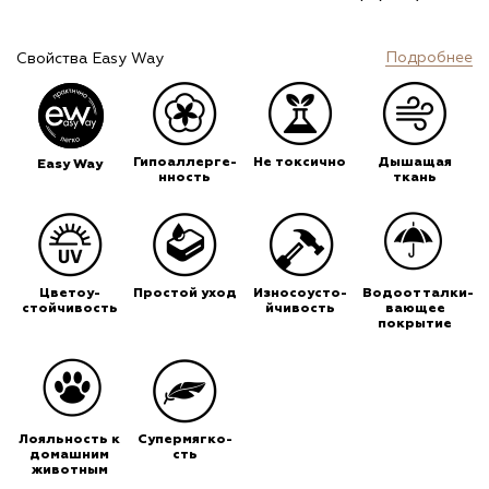
Подробнее
Свойства Easy Way
Гипоаллерге-
Не токсично
Дышащая
Easy Way
нность
ткань
Цветоу-
Простой уход
Износоусто-
Водоотталки-
стойчивость
йчивость
вающее
покрытие
Лояльность к
Супермягко-
домашним
сть
животным