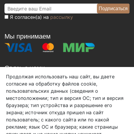
Я согласен(а) на
рассылку
Мы принимаем
Связь с нами
Продолжая использовать наш сайт, вы даете
+7 (495) 933-38-08
согласие на обработку файлов cookie,
info@arben-textile.ru
- оптовые продажи
пользовательских данных (сведения о
местоположении; тип и версия ОС; тип и версия
браузера; тип устройства и разрешение его
экрана; источник откуда пришел на сайт
пользователь; с какого сайта или по какой
Арбен текстиль г. Щелково, пер.
рекламе; язык ОС и браузера; какие страницы
1-й Советский д.25, владение 2.