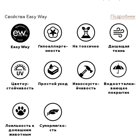
Подробнее
Свойства Easy Way
Гипоаллерге-
Не токсично
Дышащая
Easy Way
нность
ткань
Цветоу-
Простой уход
Износоусто-
Водоотталки-
стойчивость
йчивость
вающее
покрытие
Лояльность к
Супермягко-
домашним
сть
животным