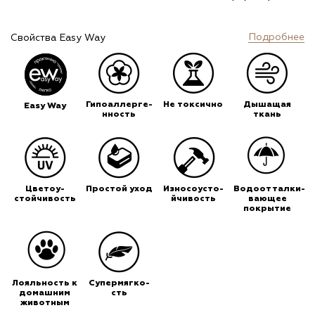
Подробнее
Свойства Easy Way
Гипоаллерге-
Не токсично
Дышащая
Easy Way
нность
ткань
Цветоу-
Простой уход
Износоусто-
Водоотталки-
стойчивость
йчивость
вающее
покрытие
Лояльность к
Супермягко-
домашним
сть
животным