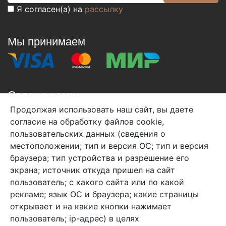
Я согласен(а) на
рассылку
Мы принимаем
Связь с нами
Продолжая использовать наш сайт, вы даете
+7 (495) 933-38-08
согласие на обработку файлов cookie,
info@arben-textile.ru
- оптовые продажи
пользовательских данных (сведения о
местоположении; тип и версия ОС; тип и версия
браузера; тип устройства и разрешение его
экрана; источник откуда пришел на сайт
пользователь; с какого сайта или по какой
Арбен текстиль г. Щелково, пер.
рекламе; язык ОС и браузера; какие страницы
1-й Советский д.25, владение 2.
открывает и на какие кнопки нажимает
пользователь; ip-адрес) в целях