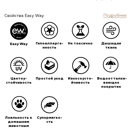
Подробнее
Свойства Easy Way
Гипоаллерге-
Не токсично
Дышащая
Easy Way
нность
ткань
Цветоу-
Простой уход
Износоусто-
Водоотталки-
стойчивость
йчивость
вающее
покрытие
Лояльность к
Супермягко-
домашним
сть
животным