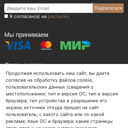
Я согласен(а) на
рассылку
Мы принимаем
Связь с нами
Продолжая использовать наш сайт, вы даете
+7 (495) 933-38-08
согласие на обработку файлов cookie,
info@arben-textile.ru
- оптовые продажи
пользовательских данных (сведения о
местоположении; тип и версия ОС; тип и версия
браузера; тип устройства и разрешение его
экрана; источник откуда пришел на сайт
пользователь; с какого сайта или по какой
Арбен текстиль г. Щелково, пер.
рекламе; язык ОС и браузера; какие страницы
1-й Советский д.25, владение 2.