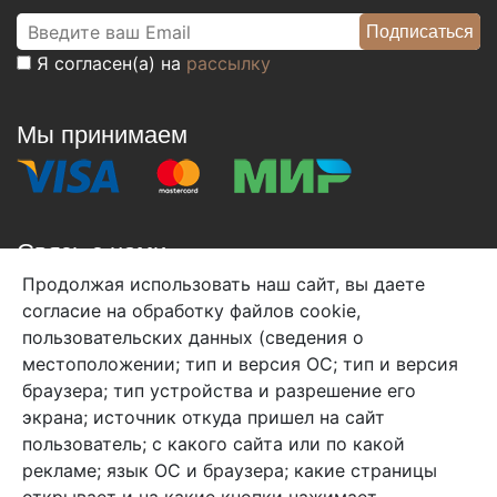
Я согласен(а) на
рассылку
Мы принимаем
Связь с нами
Продолжая использовать наш сайт, вы даете
+7 (495) 933-38-08
согласие на обработку файлов cookie,
info@arben-textile.ru
- оптовые продажи
пользовательских данных (сведения о
местоположении; тип и версия ОС; тип и версия
браузера; тип устройства и разрешение его
экрана; источник откуда пришел на сайт
пользователь; с какого сайта или по какой
Арбен текстиль г. Щелково, пер.
рекламе; язык ОС и браузера; какие страницы
1-й Советский д.25, владение 2.