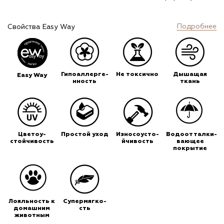
Подробнее
Свойства Easy Way
Гипоаллерге-
Не токсично
Дышащая
Easy Way
нность
ткань
Цветоу-
Простой уход
Износоусто-
Водоотталки-
стойчивость
йчивость
вающее
покрытие
Лояльность к
Супермягко-
домашним
сть
животным