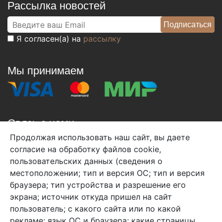
Рассылка новостей
Я согласен(а) на
рассылку
Мы принимаем
Связь с нами
Продолжая использовать наш сайт, вы даете
+7 (495) 933-38-08
согласие на обработку файлов cookie,
info@arben-textile.ru
- оптовые продажи
пользовательских данных (сведения о
местоположении; тип и версия ОС; тип и версия
браузера; тип устройства и разрешение его
экрана; источник откуда пришел на сайт
пользователь; с какого сайта или по какой
Арбен текстиль г. Щелково, пер.
рекламе; язык ОС и браузера; какие страницы