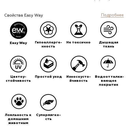
Подробнее
Свойства Easy Way
Гипоаллерге-
Не токсично
Дышащая
Easy Way
нность
ткань
Цветоу-
Простой уход
Износоусто-
Водоотталки-
стойчивость
йчивость
вающее
покрытие
Лояльность к
Супермягко-
домашним
сть
животным