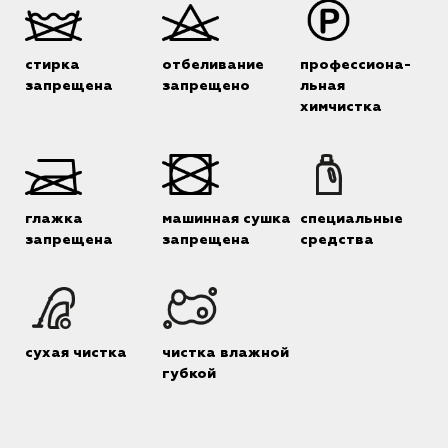
стирка
отбеливание
профессиона-
запрещена
запрещено
льная
химчистка
глажка
машинная сушка
специальные
запрещена
запрещена
средства
сухая чистка
чистка влажной
губкой