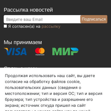
Рассылка новостей
Я согласен(а) на
рассылку
Мы принимаем
Связь с нами
Продолжая использовать наш сайт, вы даете
+7 (495) 933-38-08
согласие на обработку файлов cookie,
info@arben-textile.ru
- оптовые продажи
пользовательских данных (сведения о
местоположении; тип и версия ОС; тип и версия
браузера; тип устройства и разрешение его
экрана; источник откуда пришел на сайт