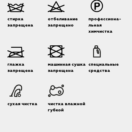
стирка
отбеливание
профессиона-
запрещена
запрещено
льная
химчистка
глажка
машинная сушка
специальные
запрещена
запрещена
средства
сухая чистка
чистка влажной
губкой