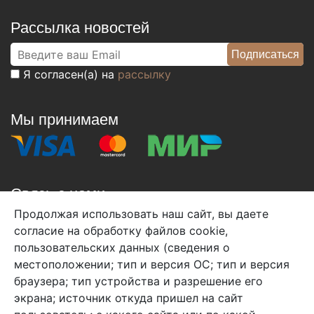
Рассылка новостей
Я согласен(а) на
рассылку
Мы принимаем
Связь с нами
Продолжая использовать наш сайт, вы даете
+7 (495) 933-38-08
согласие на обработку файлов cookie,
info@arben-textile.ru
- оптовые продажи
пользовательских данных (сведения о
местоположении; тип и версия ОС; тип и версия
браузера; тип устройства и разрешение его
экрана; источник откуда пришел на сайт