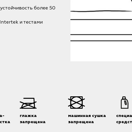
соустойчивость более 50
tertek и тестами
а-
глажка
машинная сушка
специ
стка
запрещена
запрещена
средс