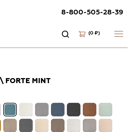
8-800-505-28-39
(
0 ₽
)
\ FORTE MINT