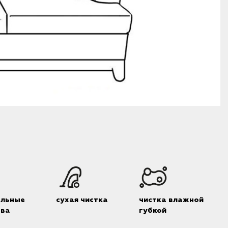
альные
сухая чистка
чистка влажной
тва
губкой