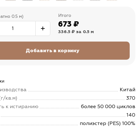
Итого
атно 0.5 м)
673
₽
336.5 ₽
за 0.5 м
ки
изводства
Китай
г/кв.м)
370
ть к истиранию
более 50 000 циклов
140
полиэстер (PES) 100%