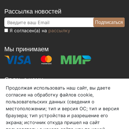
Рассылка новостей
Я согласен(а) на
рассылку
Мы принимаем
Связь с нами
Продолжая использовать наш сайт, вы даете
+7 (495) 933-38-08
согласие на обработку файлов cookie,
info@arben-textile.ru
- оптовые продажи
пользовательских данных (сведения о
местоположении; тип и версия ОС; тип и версия
браузера; тип устройства и разрешение его
экрана; источник откуда пришел на сайт