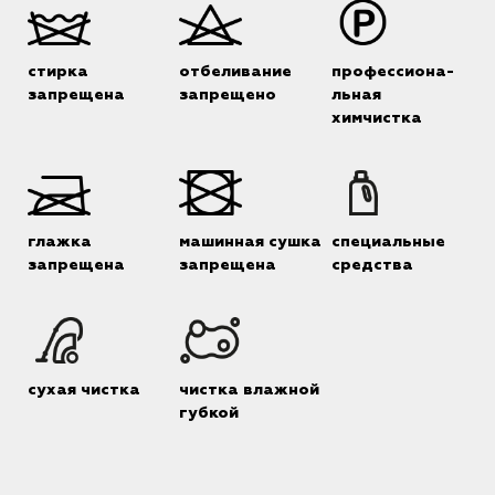
стирка
отбеливание
профессиона-
запрещена
запрещено
льная
химчистка
глажка
машинная сушка
специальные
запрещена
запрещена
средства
сухая чистка
чистка влажной
губкой