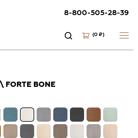
8-800-505-28-39
(
0 ₽
)
\ FORTE BONE