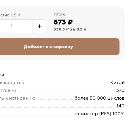
Итого
атно 0.5 м)
673
₽
336.5 ₽
за 0.5 м
ки
изводства
Китай
г/кв.м)
370
ть к истиранию
более 50 000 циклов
140
полиэстер (PES) 100%