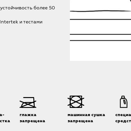
соустойчивость более 50
tertek и тестами
а-
глажка
машинная сушка
специ
стка
запрещена
запрещена
средс