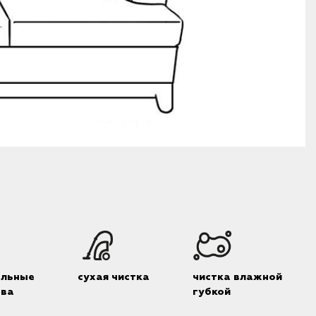
альные
сухая чистка
чистка влажной
тва
губкой