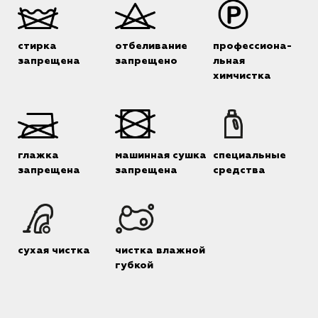
стирка
отбеливание
профессиона-
запрещена
запрещено
льная
химчистка
глажка
машинная сушка
специальные
запрещена
запрещена
средства
сухая чистка
чистка влажной
губкой