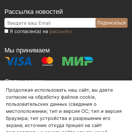
Рассылка новостей
Я согласен(а) на
рассылку
Мы принимаем
Связь с нами
Продолжая использовать наш сайт, вы даете
+7 (495) 933-38-08
согласие на обработку файлов cookie,
info@arben-textile.ru
- оптовые продажи
пользовательских данных (сведения о
местоположении; тип и версия ОС; тип и версия
браузера; тип устройства и разрешение его
экрана; источник откуда пришел на сайт