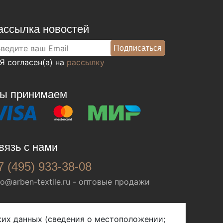
ассылка новостей
Я согласен(а) на
рассылку
ы принимаем
вязь с нами
7 (495) 933-38-08
fo@arben-textile.ru
- оптовые продажи
ских данных (сведения о местоположении;