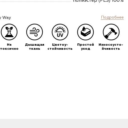
полиэстер (PES) 100%
Подробнее
y Way
Не
Дышащая
Цветоу-
Простой
Износоусто-
токсично
ткань
стойчивость
уход
йчивость