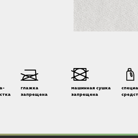
а-
глажка
машинная сушка
специ
стка
запрещена
запрещена
средс