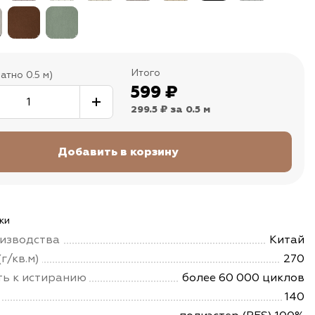
Итого
атно 0.5 м)
599
₽
299.5 ₽
за 0.5 м
ки
изводства
Китай
г/кв.м)
270
ть к истиранию
более 60 000 циклов
140