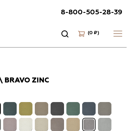
8-800-505-28-39
(
0 ₽
)
\ BRAVO ZINC