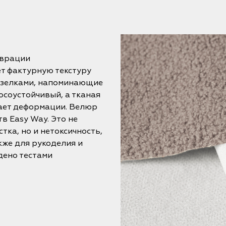
аврации
ет фактурную текстуру
узелками, напоминающие
осоустойчивый, а тканая
кает деформации. Велюр
в Easy Way. Это не
тка, но и нетоксичность,
кже для рукоделия и
дено тестами