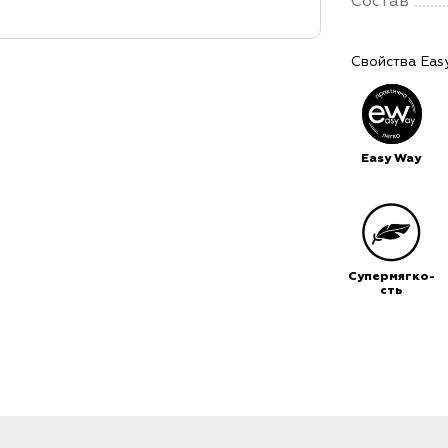
Состав
Свойства Eas
Easy Way
Супермягко-
сть