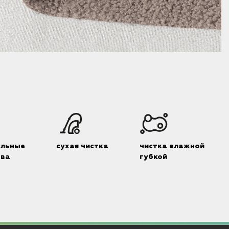
альные
сухая чистка
чистка влажной
тва
губкой