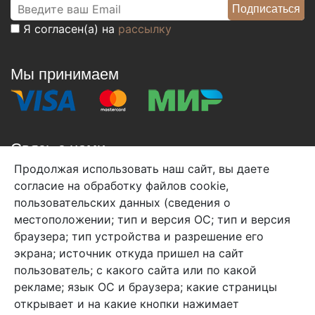
Я согласен(а) на
рассылку
Мы принимаем
Связь с нами
Продолжая использовать наш сайт, вы даете
+7 (495) 933-38-08
согласие на обработку файлов cookie,
info@arben-textile.ru
- оптовые продажи
пользовательских данных (сведения о
местоположении; тип и версия ОС; тип и версия
браузера; тип устройства и разрешение его
экрана; источник откуда пришел на сайт
пользователь; с какого сайта или по какой
Арбен текстиль г. Щелково, пер.
рекламе; язык ОС и браузера; какие страницы
1-й Советский д.25, владение 2.
открывает и на какие кнопки нажимает