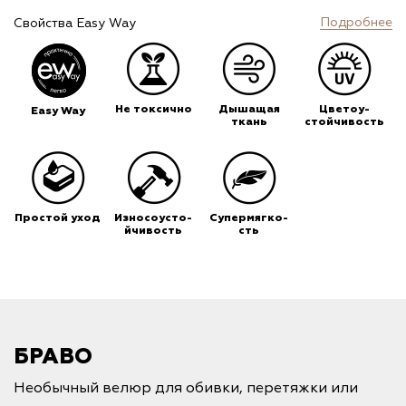
Подробнее
Свойства Easy Way
Не токсично
Дышащая
Цветоу-
Easy Way
ткань
стойчивость
Простой уход
Износоусто-
Супермягко-
йчивость
сть
БРАВО
Необычный велюр для обивки, перетяжки или