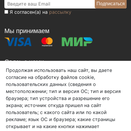
Я согласен(а) на
рассылку
Мы принимаем
Связь с нами
Продолжая использовать наш сайт, вы даете
+7 (495) 933-38-08
согласие на обработку файлов cookie,
info@arben-textile.ru
- оптовые продажи
пользовательских данных (сведения о
местоположении; тип и версия ОС; тип и версия
браузера; тип устройства и разрешение его
экрана; источник откуда пришел на сайт
пользователь; с какого сайта или по какой
Арбен текстиль г. Щелково, пер.
рекламе; язык ОС и браузера; какие страницы
1-й Советский д.25, владение 2.
открывает и на какие кнопки нажимает