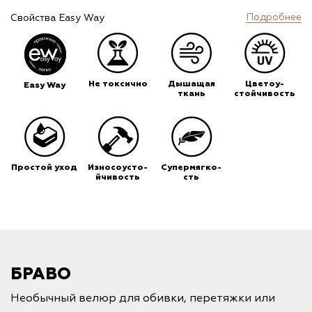
Подробнее
Свойства Easy Way
Не токсично
Дышащая
Цветоу-
Easy Way
ткань
стойчивость
Простой уход
Износоусто-
Супермягко-
йчивость
сть
БРАВО
Необычный велюр для обивки, перетяжки или