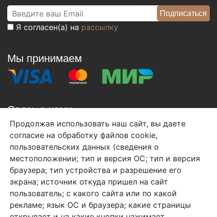
Я согласен(а) на
рассылку
Мы принимаем
Связь с нами
Продолжая использовать наш сайт, вы даете
+7 (495) 933-38-08
согласие на обработку файлов cookie,
info@arben-textile.ru
- оптовые продажи
пользовательских данных (сведения о
местоположении; тип и версия ОС; тип и версия
браузера; тип устройства и разрешение его
экрана; источник откуда пришел на сайт
пользователь; с какого сайта или по какой
Арбен текстиль г. Щелково, пер.
рекламе; язык ОС и браузера; какие страницы
1-й Советский д.25, владение 2.
открывает и на какие кнопки нажимает