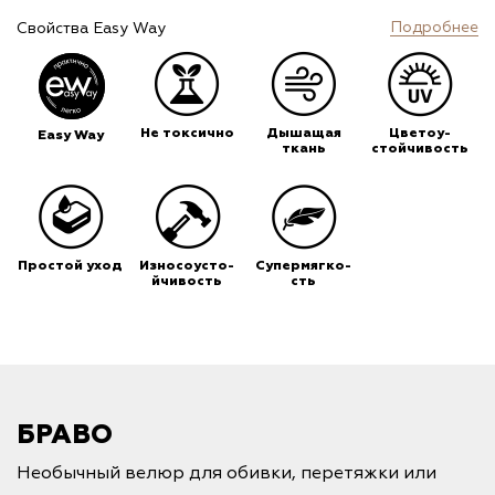
Подробнее
Свойства Easy Way
Не токсично
Дышащая
Цветоу-
Easy Way
ткань
стойчивость
Простой уход
Износоусто-
Супермягко-
йчивость
сть
БРАВО
Необычный велюр для обивки, перетяжки или