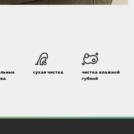
альные
сухая чистка
чистка влажной
тва
губкой