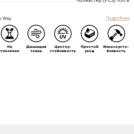
полиэстер (PES) 100%
Подробнее
y Way
Не
Дышащая
Цветоу-
Простой
Износоусто-
токсично
ткань
стойчивость
уход
йчивость