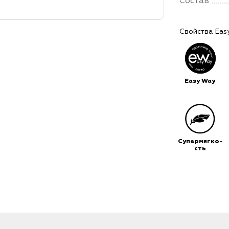
Состав
Свойства Eas
Easy Way
Супермягко-
сть