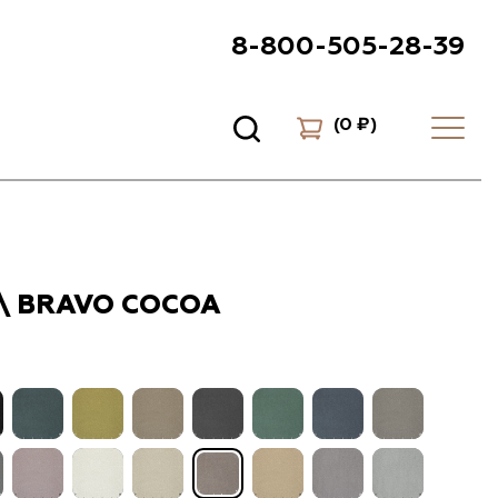
8-800-505-28-39
(
0 ₽
)
\ BRAVO COCOA