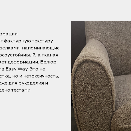
аврации
ет фактурную текстуру
узелками, напоминающие
осоустойчивый, а тканая
кает деформации. Велюр
в Easy Way. Это не
тка, но и нетоксичность,
кже для рукоделия и
дено тестами