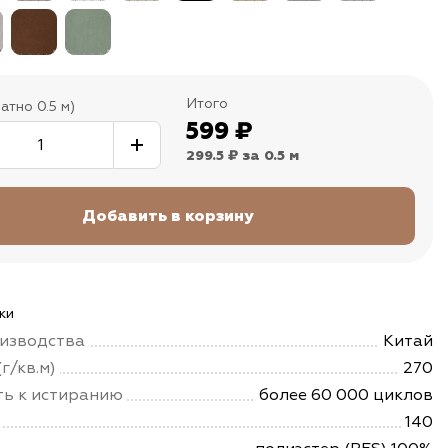
Итого
атно 0.5 м)
599
₽
299.5 ₽
за 0.5 м
ки
изводства
Китай
г/кв.м)
270
ть к истиранию
более 60 000 циклов
140