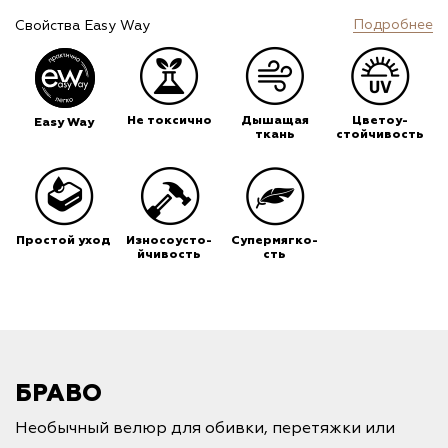
Подробнее
Свойства Easy Way
Не токсично
Дышащая
Цветоу-
Easy Way
ткань
стойчивость
Простой уход
Износоусто-
Супермягко-
йчивость
сть
БРАВО
Необычный велюр для обивки, перетяжки или