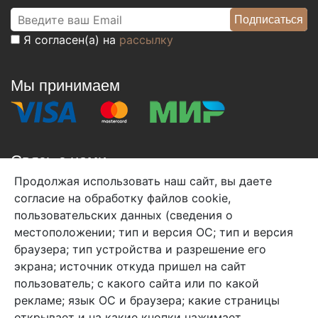
Я согласен(а) на
рассылку
Мы принимаем
Связь с нами
Продолжая использовать наш сайт, вы даете
+7 (495) 933-38-08
согласие на обработку файлов cookie,
info@arben-textile.ru
- оптовые продажи
пользовательских данных (сведения о
местоположении; тип и версия ОС; тип и версия
браузера; тип устройства и разрешение его
экрана; источник откуда пришел на сайт
пользователь; с какого сайта или по какой
Арбен текстиль г. Щелково, пер.
рекламе; язык ОС и браузера; какие страницы
1-й Советский д.25, владение 2.
открывает и на какие кнопки нажимает