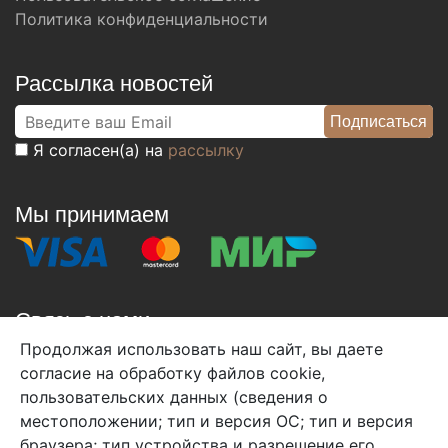
Политика конфиденциальности
Рассылка новостей
Я согласен(а) на
рассылку
Мы принимаем
Связь с нами
Продолжая использовать наш сайт, вы даете
+7 (495) 933-38-08
согласие на обработку файлов cookie,
info@arben-textile.ru
- оптовые продажи
пользовательских данных (сведения о
местоположении; тип и версия ОС; тип и версия
браузера; тип устройства и разрешение его