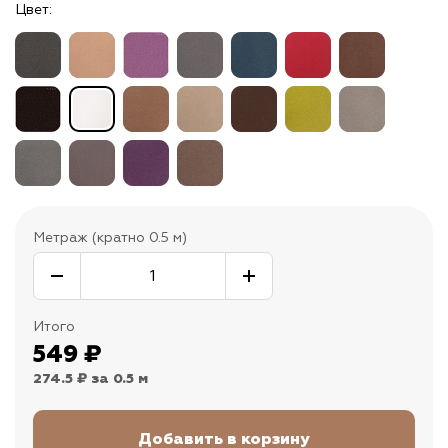
Цвет:
Метраж (кратно 0.5 м)
Итого
549
₽
274.5 ₽
за 0.5 м