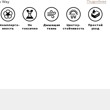
Подробнее
y Way
ипоаллерге-
Не
Дышащая
Цветоу-
Простой
нность
токсично
ткань
стойчивость
уход