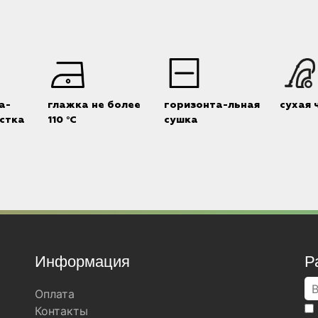
а-
глажка не более
горизонта-льная
сухая 
стка
110 °C
сушка
Информация
Р
Оплата
Контакты