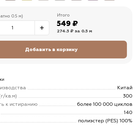
Итого
атно 0.5 м)
549
₽
274.5 ₽
за 0.5 м
ки
изводства
Китай
г/кв.м)
300
ть к истиранию
более 100 000 циклов
140
полиэстер (PES) 100%