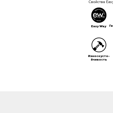
Свойства Eas
Г
Easy Way
Износоусто-
йчивость