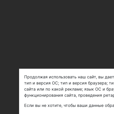
Продолжая использовать наш сайт, вы дает
тип и версия ОС; тип и версия браузера; т
Арбен текстиль г. Щелково, пер.
сайта или по какой рекламе; язык ОС и бра
1-й Советский д.25, владение 2.
функционирования сайта, проведения ретар
Если вы не хотите, чтобы ваши данные обра