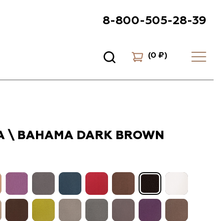
8-800-505-28-39
(
0 ₽
)
А \ BAHAMA DARK BROWN