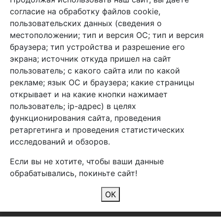
+7 (495) 933-38-08
согласие на обработку файлов cookie,
info@arben-textile.ru
- оптовые продажи
пользовательских данных (сведения о
местоположении; тип и версия ОС; тип и версия
браузера; тип устройства и разрешение его
экрана; источник откуда пришел на сайт
пользователь; с какого сайта или по какой
Арбен текстиль г. Щелково, пер.
рекламе; язык ОС и браузера; какие страницы
1-й Советский д.25, владение 2.
открывает и на какие кнопки нажимает
пользователь; ip-адрес) в целях
функционирования сайта, проведения
Мы в соц. сетях
ретаргетинга и проведения статистических
исследований и обзоров.
Если вы не хотите, чтобы ваши данные
обрабатывались, покиньте сайт!
2026 Copyright © Арбен
ОК