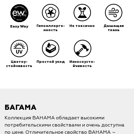
Гипоаллерге-
Не токсично
Дышащая
Easy Way
нность
ткань
Цветоу-
Простой уход
Износоусто-
стойчивость
йчивость
БАГАМА
Коллекция BAHAMA обладает высокими
потребительскими свойствами и очень доступна
по цене. Отличительное свойство BAHAMA –