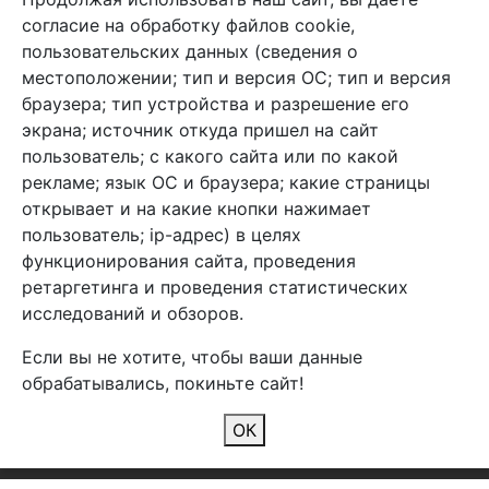
+7 (495) 933-38-08
согласие на обработку файлов cookie,
info@arben-textile.ru
- оптовые продажи
пользовательских данных (сведения о
местоположении; тип и версия ОС; тип и версия
браузера; тип устройства и разрешение его
экрана; источник откуда пришел на сайт
пользователь; с какого сайта или по какой
Арбен текстиль г. Щелково, пер.
рекламе; язык ОС и браузера; какие страницы
1-й Советский д.25, владение 2.
открывает и на какие кнопки нажимает
пользователь; ip-адрес) в целях
функционирования сайта, проведения
Мы в соц. сетях
ретаргетинга и проведения статистических
исследований и обзоров.
Если вы не хотите, чтобы ваши данные
обрабатывались, покиньте сайт!
2026 Copyright © Арбен
ОК