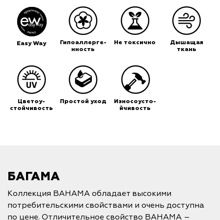
Гипоаллерге-
Не токсично
Дышащая
Easy Way
нность
ткань
Цветоу-
Простой уход
Износоусто-
стойчивость
йчивость
БАГАМА
Коллекция BAHAMA обладает высокими
потребительскими свойствами и очень доступна
по цене. Отличительное свойство BAHAMA –