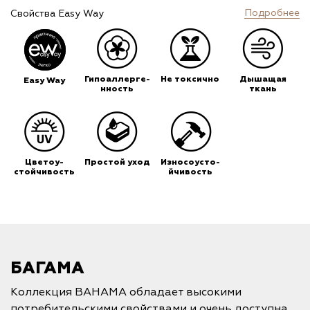
Подробнее
Свойства Easy Way
Гипоаллерге-
Не токсично
Дышащая
Easy Way
нность
ткань
Цветоу-
Простой уход
Износоусто-
стойчивость
йчивость
БАГАМА
Коллекция BAHAMA обладает высокими
потребительскими свойствами и очень доступна