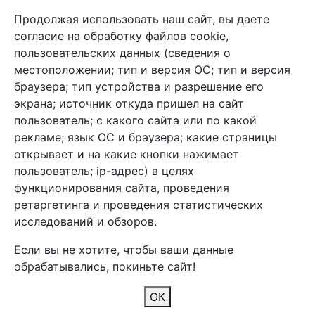
Продолжая использовать наш сайт, вы даете
+7 (495) 933-38-08
согласие на обработку файлов cookie,
info@arben-textile.ru
- оптовые продажи
пользовательских данных (сведения о
местоположении; тип и версия ОС; тип и версия
браузера; тип устройства и разрешение его
экрана; источник откуда пришел на сайт
пользователь; с какого сайта или по какой
Арбен текстиль г. Щелково, пер.
рекламе; язык ОС и браузера; какие страницы
1-й Советский д.25, владение 2.
открывает и на какие кнопки нажимает
пользователь; ip-адрес) в целях
функционирования сайта, проведения
Мы в соц. сетях
ретаргетинга и проведения статистических
исследований и обзоров.
Если вы не хотите, чтобы ваши данные
обрабатывались, покиньте сайт!
2026 Copyright © Арбен
ОК