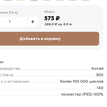
Итого
атно 0.5 м)
573
₽
286.5 ₽
за 0.5 м
ки
изводства
Китай
г/кв.м)
300
ть к истиранию
более 100 000 циклов
140
полиэстер (PES) 100%