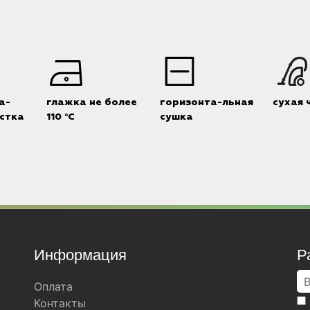
а-
глажка не более
горизонта-льная
сухая 
стка
110 °C
сушка
Информация
Р
Оплата
Контакты