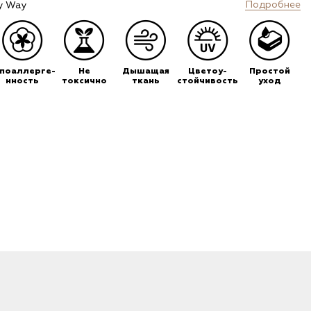
Подробнее
y Way
ипоаллерге-
Не
Дышащая
Цветоу-
Простой
нность
токсично
ткань
стойчивость
уход