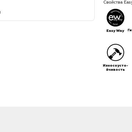
Свойства Eas
м
Г
Easy Way
Износоусто-
йчивость