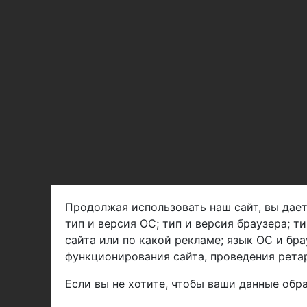
Продолжая использовать наш сайт, вы дает
тип и версия ОС; тип и версия браузера; т
Арбен текстиль г. Щелково, пер.
сайта или по какой рекламе; язык ОС и бра
1-й Советский д.25, владение 2.
функционирования сайта, проведения ретар
Если вы не хотите, чтобы ваши данные обра