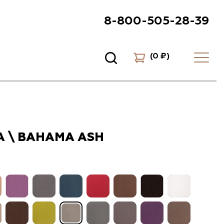
8-800-505-28-39
(
0 ₽
)
 \ BAHAMA ASH