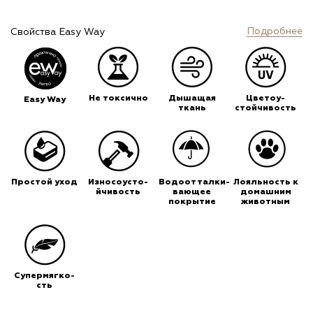
Подробнее
Свойства Easy Way
Не токсично
Дышащая
Цветоу-
Easy Way
ткань
стойчивость
Простой уход
Износоусто-
Водоотталки-
Лояльность к
йчивость
вающее
домашним
покрытие
животным
Супермягко-
сть