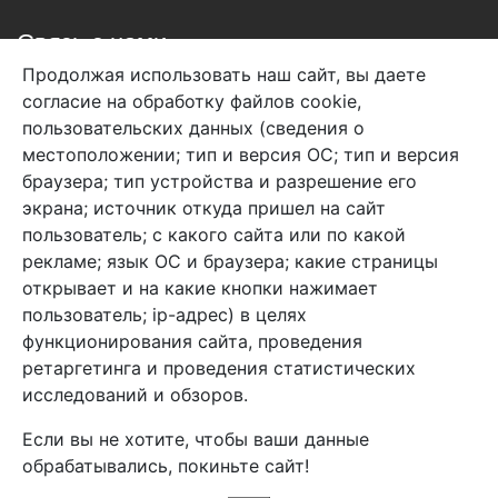
Связь с нами
Продолжая использовать наш сайт, вы даете
+7 (495) 933-38-08
согласие на обработку файлов cookie,
info@arben-textile.ru
- оптовые продажи
пользовательских данных (сведения о
местоположении; тип и версия ОС; тип и версия
браузера; тип устройства и разрешение его
экрана; источник откуда пришел на сайт
пользователь; с какого сайта или по какой
Арбен текстиль г. Щелково, пер.
рекламе; язык ОС и браузера; какие страницы
1-й Советский д.25, владение 2.
открывает и на какие кнопки нажимает
пользователь; ip-адрес) в целях
функционирования сайта, проведения
Мы в соц. сетях
ретаргетинга и проведения статистических
исследований и обзоров.
Если вы не хотите, чтобы ваши данные
обрабатывались, покиньте сайт!
2026 Copyright © Арбен