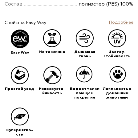
Состав
полиэстер (PES) 100%
Подробнее
Свойства Easy Way
Не токсично
Дышащая
Цветоу-
Easy Way
ткань
стойчивость
Простой уход
Износоусто-
Водоотталки-
Лояльность к
йчивость
вающее
домашним
покрытие
животным
Супермягко-
сть