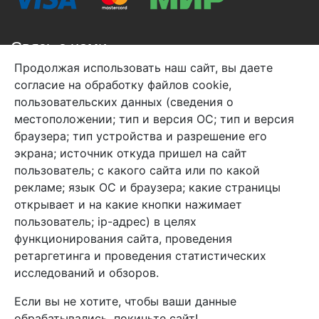
Связь с нами
Продолжая использовать наш сайт, вы даете
+7 (495) 933-38-08
согласие на обработку файлов cookie,
info@arben-textile.ru
- оптовые продажи
пользовательских данных (сведения о
местоположении; тип и версия ОС; тип и версия
браузера; тип устройства и разрешение его
экрана; источник откуда пришел на сайт
пользователь; с какого сайта или по какой
Арбен текстиль г. Щелково, пер.
рекламе; язык ОС и браузера; какие страницы
1-й Советский д.25, владение 2.
открывает и на какие кнопки нажимает
пользователь; ip-адрес) в целях
функционирования сайта, проведения
Мы в соц. сетях
ретаргетинга и проведения статистических
исследований и обзоров.
Если вы не хотите, чтобы ваши данные
обрабатывались, покиньте сайт!