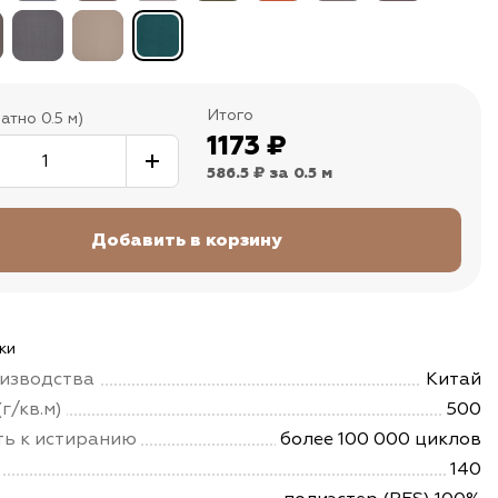
Итого
атно 0.5 м)
1173
₽
586.5 ₽
за 0.5 м
ки
изводства
Китай
г/кв.м)
500
ть к истиранию
более 100 000 циклов
140