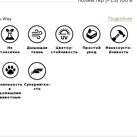
полиэстер (PES) 100%
Подробнее
y Way
Не
Дышащая
Цветоу-
Простой
Износоусто-
токсично
ткань
стойчивость
уход
йчивость
ояльность
Супермягко-
к
сть
домашним
животным