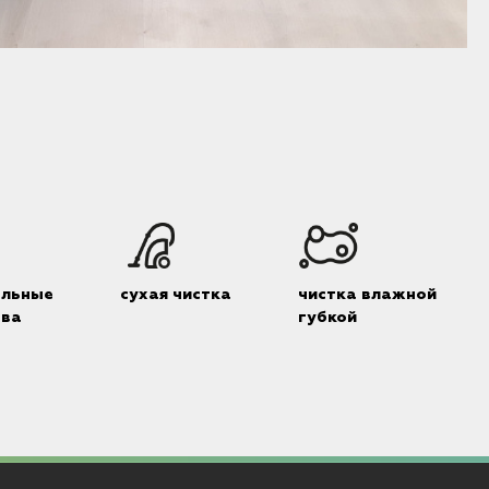
Н
альные
сухая чистка
чистка влажной
тва
губкой