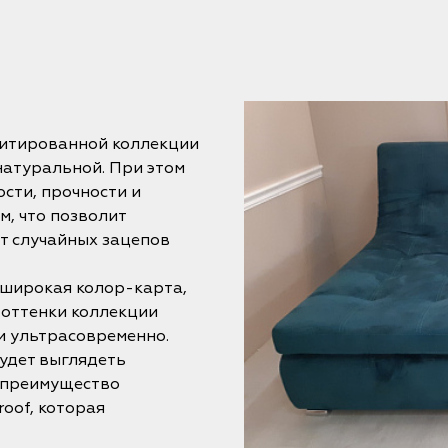
митированной коллекции
натуральной. При этом
сти, прочности и
, что позволит
т случайных зацепов
 широкая колор-карта,
 оттенки коллекции
 и ультрасовременно.
будет выглядеть
е преимущество
oof, которая