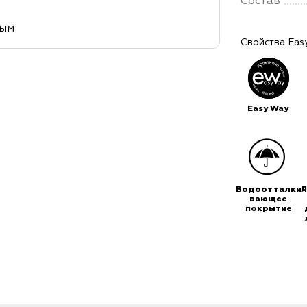
Состав
ным
Свойства Eas
Easy Way
Водоотталки-
Л
вающее
покрытие