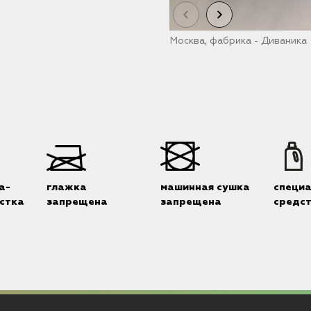
Москва, фабрика - Диваника
а-
глажка
машинная сушка
специ
стка
запрещена
запрещена
средс