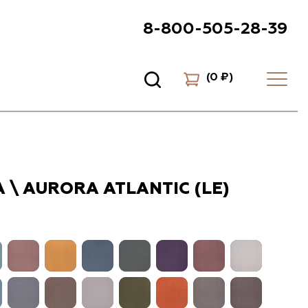
8-800-505-28-39
(
0 ₽
)
 \ AURORA ATLANTIC (LE)