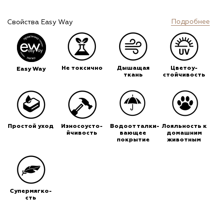
Подробнее
Свойства Easy Way
Не токсично
Дышащая
Цветоу-
Easy Way
ткань
стойчивость
Простой уход
Износоусто-
Водоотталки-
Лояльность к
йчивость
вающее
домашним
покрытие
животным
Супермягко-
сть