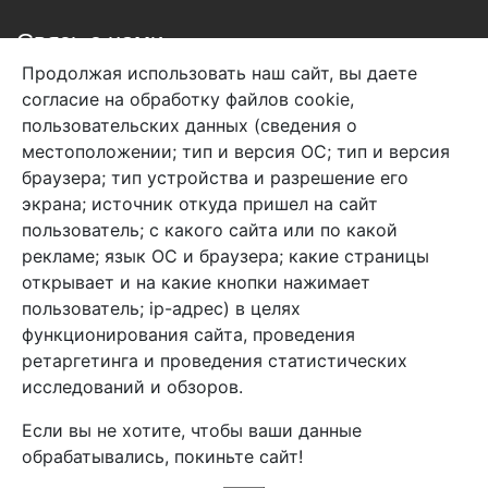
Связь с нами
Продолжая использовать наш сайт, вы даете
+7 (495) 933-38-08
согласие на обработку файлов cookie,
info@arben-textile.ru
- оптовые продажи
пользовательских данных (сведения о
местоположении; тип и версия ОС; тип и версия
браузера; тип устройства и разрешение его
экрана; источник откуда пришел на сайт
пользователь; с какого сайта или по какой
Арбен текстиль г. Щелково, пер.
рекламе; язык ОС и браузера; какие страницы
1-й Советский д.25, владение 2.
открывает и на какие кнопки нажимает
пользователь; ip-адрес) в целях
функционирования сайта, проведения
Мы в соц. сетях
ретаргетинга и проведения статистических
исследований и обзоров.
Если вы не хотите, чтобы ваши данные
обрабатывались, покиньте сайт!
2026 Copyright © Арбен