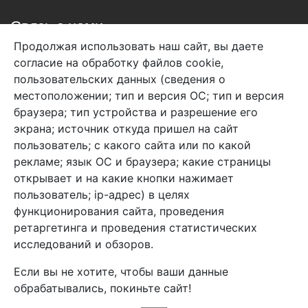
Связь с нами
Продолжая использовать наш сайт, вы даете
+7 (495) 933-38-08
согласие на обработку файлов cookie,
info@arben-textile.ru
- оптовые продажи
пользовательских данных (сведения о
местоположении; тип и версия ОС; тип и версия
браузера; тип устройства и разрешение его
экрана; источник откуда пришел на сайт
пользователь; с какого сайта или по какой
Арбен текстиль г. Щелково, пер.
рекламе; язык ОС и браузера; какие страницы
1-й Советский д.25, владение 2.
открывает и на какие кнопки нажимает
пользователь; ip-адрес) в целях
функционирования сайта, проведения
Мы в соц. сетях
ретаргетинга и проведения статистических
исследований и обзоров.
Если вы не хотите, чтобы ваши данные
обрабатывались, покиньте сайт!
2026 Copyright © Арбен