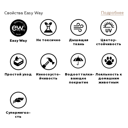
Подробнее
Свойства Easy Way
Не токсично
Дышащая
Цветоу-
Easy Way
ткань
стойчивость
Простой уход
Износоусто-
Водоотталки-
Лояльность к
йчивость
вающее
домашним
покрытие
животным
Супермягко-
сть