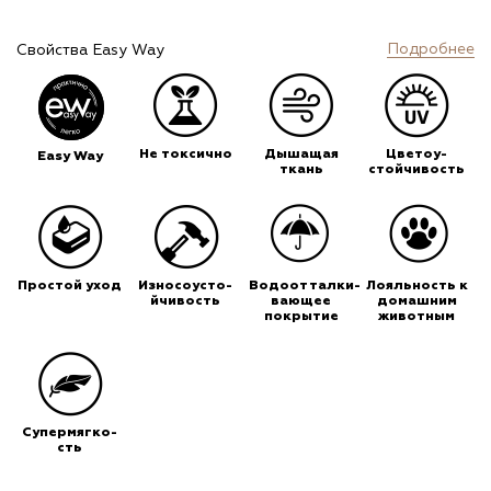
Подробнее
Свойства Easy Way
Не токсично
Дышащая
Цветоу-
Easy Way
ткань
стойчивость
Простой уход
Износоусто-
Водоотталки-
Лояльность к
йчивость
вающее
домашним
покрытие
животным
Супермягко-
сть