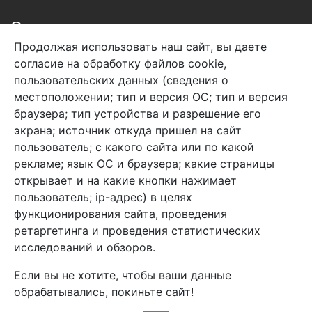
Связь с нами
Продолжая использовать наш сайт, вы даете
+7 (495) 933-38-08
согласие на обработку файлов cookie,
info@arben-textile.ru
- оптовые продажи
пользовательских данных (сведения о
местоположении; тип и версия ОС; тип и версия
браузера; тип устройства и разрешение его
экрана; источник откуда пришел на сайт
пользователь; с какого сайта или по какой
Арбен текстиль г. Щелково, пер.
рекламе; язык ОС и браузера; какие страницы
1-й Советский д.25, владение 2.
открывает и на какие кнопки нажимает
пользователь; ip-адрес) в целях
функционирования сайта, проведения
Мы в соц. сетях
ретаргетинга и проведения статистических
исследований и обзоров.
Если вы не хотите, чтобы ваши данные
обрабатывались, покиньте сайт!
2026 Copyright © Арбен