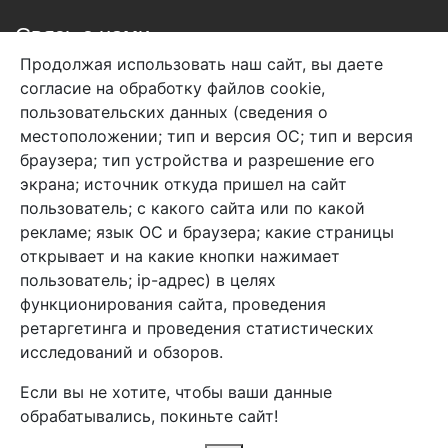
Связь с нами
Продолжая использовать наш сайт, вы даете
+7 (495) 933-38-08
согласие на обработку файлов cookie,
info@arben-textile.ru
- оптовые продажи
пользовательских данных (сведения о
местоположении; тип и версия ОС; тип и версия
браузера; тип устройства и разрешение его
экрана; источник откуда пришел на сайт
пользователь; с какого сайта или по какой
Арбен текстиль г. Щелково, пер.
рекламе; язык ОС и браузера; какие страницы
1-й Советский д.25, владение 2.
открывает и на какие кнопки нажимает
пользователь; ip-адрес) в целях
функционирования сайта, проведения
Мы в соц. сетях
ретаргетинга и проведения статистических
исследований и обзоров.
Если вы не хотите, чтобы ваши данные
обрабатывались, покиньте сайт!
2026 Copyright © Арбен