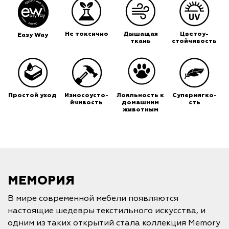
Не токсично
Дышащая
Цветоу-
Easy Way
ткань
стойчивость
Простой уход
Износоусто-
Лояльность к
Супермягко-
йчивость
домашним
сть
животным
МЕМОРИЯ
В мире современной мебели появляются
настоящие шедевры текстильного искусства, и
одним из таких открытий стала коллекция Memory