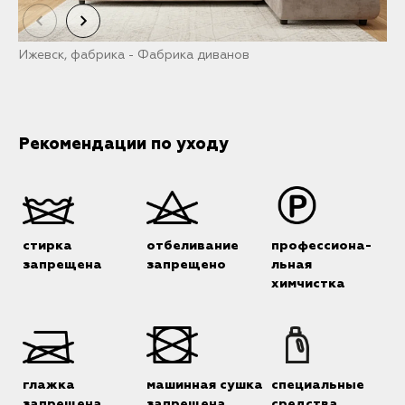
Ижевск, фабрика - Фабрика диванов
Р
Рекомендации по уходу
стирка
отбеливание
профессиона-
запрещена
запрещено
льная
химчистка
глажка
машинная сушка
специальные
запрещена
запрещена
средства