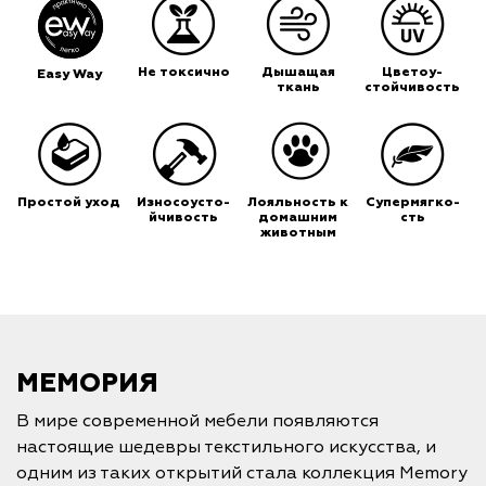
Не токсично
Дышащая
Цветоу-
Easy Way
ткань
стойчивость
Простой уход
Износоусто-
Лояльность к
Супермягко-
йчивость
домашним
сть
животным
МЕМОРИЯ
В мире современной мебели появляются
настоящие шедевры текстильного искусства, и
одним из таких открытий стала коллекция Memory