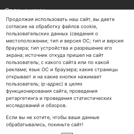
Связь с нами
Продолжая использовать наш сайт, вы даете
+7 (495) 933-38-08
согласие на обработку файлов cookie,
info@arben-textile.ru
- оптовые продажи
пользовательских данных (сведения о
местоположении; тип и версия ОС; тип и версия
браузера; тип устройства и разрешение его
экрана; источник откуда пришел на сайт
пользователь; с какого сайта или по какой
Арбен текстиль г. Щелково, пер.
рекламе; язык ОС и браузера; какие страницы
1-й Советский д.25, владение 2.
открывает и на какие кнопки нажимает
пользователь; ip-адрес) в целях
функционирования сайта, проведения
Мы в соц. сетях
ретаргетинга и проведения статистических
исследований и обзоров.
Если вы не хотите, чтобы ваши данные
обрабатывались, покиньте сайт!
2026 Copyright © Арбен