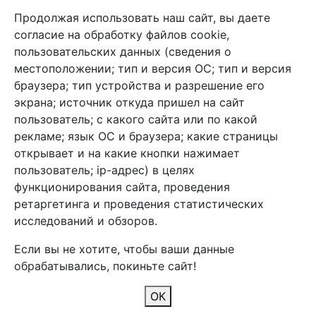
Продолжая использовать наш сайт, вы даете
+7 (495) 933-38-08
согласие на обработку файлов cookie,
info@arben-textile.ru
- оптовые продажи
пользовательских данных (сведения о
местоположении; тип и версия ОС; тип и версия
браузера; тип устройства и разрешение его
экрана; источник откуда пришел на сайт
пользователь; с какого сайта или по какой
Арбен текстиль г. Щелково, пер.
рекламе; язык ОС и браузера; какие страницы
1-й Советский д.25, владение 2.
открывает и на какие кнопки нажимает
пользователь; ip-адрес) в целях
функционирования сайта, проведения
Мы в соц. сетях
ретаргетинга и проведения статистических
исследований и обзоров.
Если вы не хотите, чтобы ваши данные
обрабатывались, покиньте сайт!
2026 Copyright © Арбен
ОК