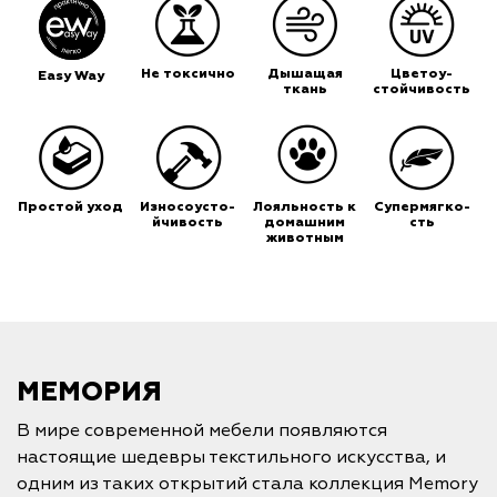
Не токсично
Дышащая
Цветоу-
Easy Way
ткань
стойчивость
Простой уход
Износоусто-
Лояльность к
Супермягко-
йчивость
домашним
сть
животным
МЕМОРИЯ
В мире современной мебели появляются
настоящие шедевры текстильного искусства, и
одним из таких открытий стала коллекция Memory