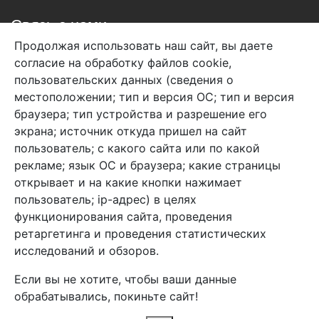
Связь с нами
Продолжая использовать наш сайт, вы даете
+7 (495) 933-38-08
согласие на обработку файлов cookie,
info@arben-textile.ru
- оптовые продажи
пользовательских данных (сведения о
местоположении; тип и версия ОС; тип и версия
браузера; тип устройства и разрешение его
экрана; источник откуда пришел на сайт
пользователь; с какого сайта или по какой
Арбен текстиль г. Щелково, пер.
рекламе; язык ОС и браузера; какие страницы
1-й Советский д.25, владение 2.
открывает и на какие кнопки нажимает
пользователь; ip-адрес) в целях
функционирования сайта, проведения
Мы в соц. сетях
ретаргетинга и проведения статистических
исследований и обзоров.
Если вы не хотите, чтобы ваши данные
обрабатывались, покиньте сайт!
2026 Copyright © Арбен