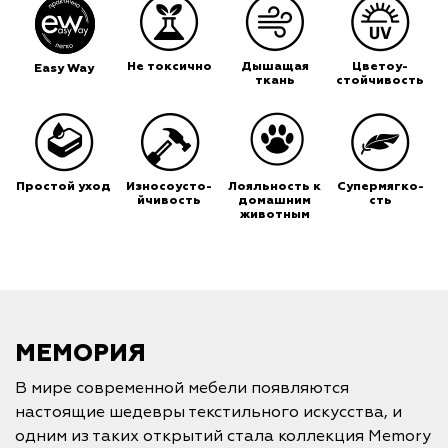
Не токсично
Дышащая
Цветоу-
Easy Way
ткань
стойчивость
Простой уход
Износоусто-
Лояльность к
Супермягко-
йчивость
домашним
сть
животным
МЕМОРИЯ
В мире современной мебели появляются
настоящие шедевры текстильного искусства, и
одним из таких открытий стала коллекция Memory