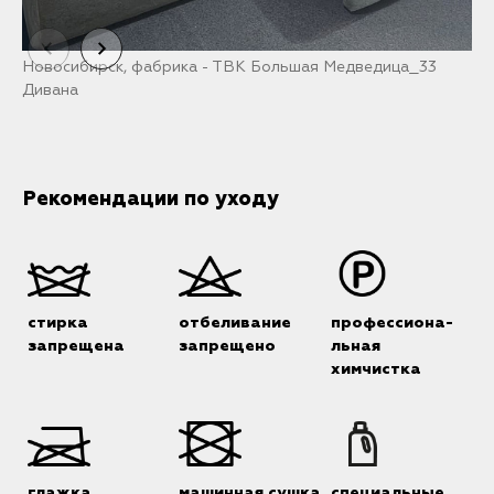
Новосибирск, фабрика - ТВК Большая Медведица_33
Р
Дивана
Рекомендации по уходу
стирка
отбеливание
профессиона-
запрещена
запрещено
льная
химчистка
глажка
машинная сушка
специальные