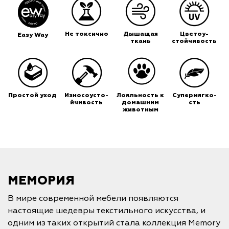
Не токсично
Дышащая
Цветоу-
Easy Way
ткань
стойчивость
Простой уход
Износоусто-
Лояльность к
Супермягко-
йчивость
домашним
сть
животным
МЕМОРИЯ
В мире современной мебели появляются
настоящие шедевры текстильного искусства, и
одним из таких открытий стала коллекция Memory