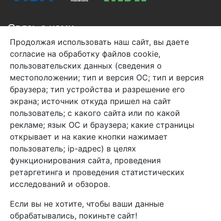
Связь с нами
Продолжая использовать наш сайт, вы даете
+7 (495) 933-38-08
согласие на обработку файлов cookie,
info@arben-textile.ru
- оптовые продажи
пользовательских данных (сведения о
местоположении; тип и версия ОС; тип и версия
браузера; тип устройства и разрешение его
экрана; источник откуда пришел на сайт
пользователь; с какого сайта или по какой
Арбен текстиль г. Щелково, пер.
рекламе; язык ОС и браузера; какие страницы
1-й Советский д.25, владение 2.
открывает и на какие кнопки нажимает
пользователь; ip-адрес) в целях
функционирования сайта, проведения
Мы в соц. сетях
ретаргетинга и проведения статистических
исследований и обзоров.
Если вы не хотите, чтобы ваши данные
обрабатывались, покиньте сайт!