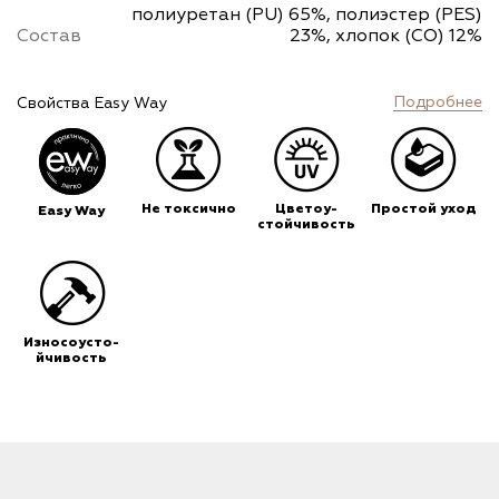
полиуретан (PU) 65%, полиэстер (PES)
Состав
23%, хлопок (CO) 12%
Подробнее
Свойства Easy Way
Не токсично
Цветоу-
Простой уход
Easy Way
стойчивость
Износоусто-
йчивость