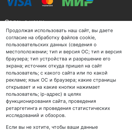
Связь с нами
Продолжая использовать наш сайт, вы даете
+7 (495) 933-38-08
согласие на обработку файлов cookie,
info@arben-textile.ru
- оптовые продажи
пользовательских данных (сведения о
местоположении; тип и версия ОС; тип и версия
браузера; тип устройства и разрешение его
экрана; источник откуда пришел на сайт
пользователь; с какого сайта или по какой
Арбен текстиль г. Щелково, пер.
рекламе; язык ОС и браузера; какие страницы
1-й Советский д.25, владение 2.
открывает и на какие кнопки нажимает
пользователь; ip-адрес) в целях
функционирования сайта, проведения
Мы в соц. сетях
ретаргетинга и проведения статистических
исследований и обзоров.
Если вы не хотите, чтобы ваши данные