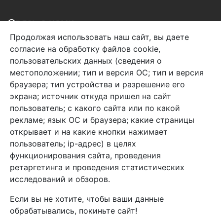
Связь с нами
Продолжая использовать наш сайт, вы даете
+7 (495) 933-38-08
согласие на обработку файлов cookie,
info@arben-textile.ru
- оптовые продажи
пользовательских данных (сведения о
местоположении; тип и версия ОС; тип и версия
браузера; тип устройства и разрешение его
экрана; источник откуда пришел на сайт
пользователь; с какого сайта или по какой
Арбен текстиль г. Щелково, пер.
рекламе; язык ОС и браузера; какие страницы
1-й Советский д.25, владение 2.
открывает и на какие кнопки нажимает
пользователь; ip-адрес) в целях
функционирования сайта, проведения
Мы в соц. сетях
ретаргетинга и проведения статистических
исследований и обзоров.
Если вы не хотите, чтобы ваши данные
обрабатывались, покиньте сайт!
2026 Copyright © Арбен