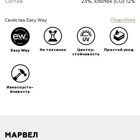
Состав
23%, хлопок (CO) 12%
Подробнее
Свойства Easy Way
Не токсично
Цветоу-
Простой уход
Easy Way
стойчивость
Износоусто-
йчивость
МАРВЕЛ