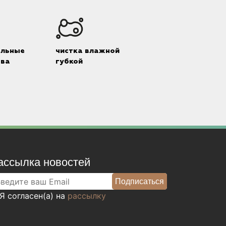
альные
чистка влажной
тва
губкой
ассылка новостей
Я согласен(а) на
рассылку