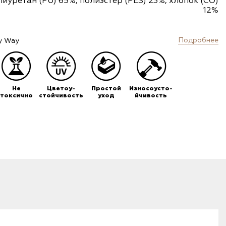
лиуретан (PU) 65%, полиэстер (PES) 23%, хлопок (CO)
12%
Подробнее
y Way
Не
Цветоу-
Простой
Износоусто-
токсично
стойчивость
уход
йчивость