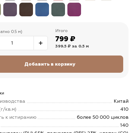
Итого
атно 0.5 м)
799
₽
399.5 ₽
за 0.5 м
ки
изводства
Китай
г/кв.м)
410
ть к истиранию
более 50 000 циклов
140