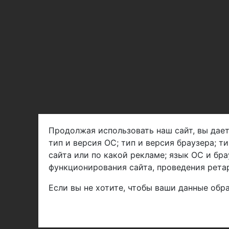
Продолжая использовать наш сайт, вы дает
тип и версия ОС; тип и версия браузера; т
Арбен текстиль г. Щелково, пер.
сайта или по какой рекламе; язык ОС и бра
1-й Советский д.25, владение 2.
функционирования сайта, проведения ретар
Если вы не хотите, чтобы ваши данные обра