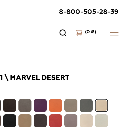
8-800-505-28-39
(
0 ₽
)
 \ MARVEL DESERT