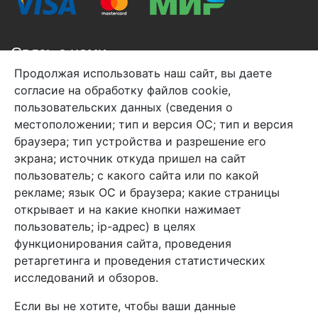
Связь с нами
Продолжая использовать наш сайт, вы даете
+7 (495) 933-38-08
согласие на обработку файлов cookie,
info@arben-textile.ru
- оптовые продажи
пользовательских данных (сведения о
местоположении; тип и версия ОС; тип и версия
браузера; тип устройства и разрешение его
экрана; источник откуда пришел на сайт
пользователь; с какого сайта или по какой
Арбен текстиль г. Щелково, пер.
рекламе; язык ОС и браузера; какие страницы
1-й Советский д.25, владение 2.
открывает и на какие кнопки нажимает
пользователь; ip-адрес) в целях
функционирования сайта, проведения
Мы в соц. сетях
ретаргетинга и проведения статистических
исследований и обзоров.
Если вы не хотите, чтобы ваши данные