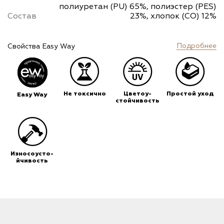
полиуретан (PU) 65%, полиэстер (PES)
Состав
23%, хлопок (CO) 12%
Подробнее
Свойства Easy Way
Не токсично
Цветоу-
Простой уход
Easy Way
стойчивость
Износоусто-
йчивость