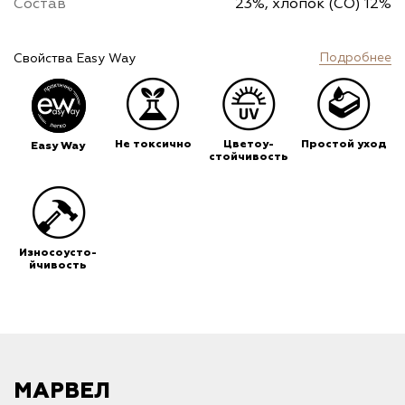
Состав
23%, хлопок (CO) 12%
Подробнее
Свойства Easy Way
Не токсично
Цветоу-
Простой уход
Easy Way
стойчивость
Износоусто-
йчивость
МАРВЕЛ