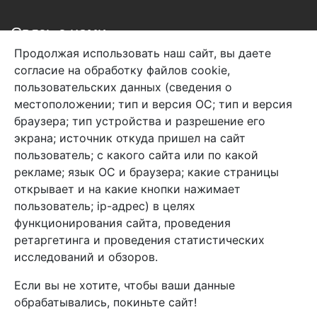
Связь с нами
Продолжая использовать наш сайт, вы даете
+7 (495) 933-38-08
согласие на обработку файлов cookie,
info@arben-textile.ru
- оптовые продажи
пользовательских данных (сведения о
местоположении; тип и версия ОС; тип и версия
браузера; тип устройства и разрешение его
экрана; источник откуда пришел на сайт
пользователь; с какого сайта или по какой
Арбен текстиль г. Щелково, пер.
рекламе; язык ОС и браузера; какие страницы
1-й Советский д.25, владение 2.
открывает и на какие кнопки нажимает
пользователь; ip-адрес) в целях
функционирования сайта, проведения
Мы в соц. сетях
ретаргетинга и проведения статистических
исследований и обзоров.
Если вы не хотите, чтобы ваши данные
обрабатывались, покиньте сайт!
2026 Copyright © Арбен