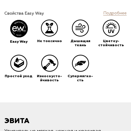
Подробнее
Свойства Easy Way
Не токсично
Дышащая
Цветоу-
Easy Way
ткань
стойчивость
Простой уход
Износоусто-
Супермягко-
йчивость
сть
ЭВИТА