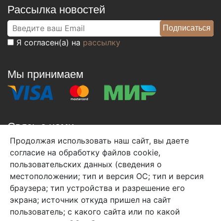
Рассылка новостей
Я согласен(а) на
рассылку
Мы принимаем
Связь с нами
Продолжая использовать наш сайт, вы даете
+7 (495) 933-38-08
согласие на обработку файлов cookie,
info@arben-textile.ru
- оптовые продажи
пользовательских данных (сведения о
местоположении; тип и версия ОС; тип и версия
браузера; тип устройства и разрешение его
экрана; источник откуда пришел на сайт
пользователь; с какого сайта или по какой
Арбен текстиль г. Щелково, пер.