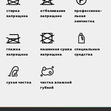
стирка
отбеливание
профессиона-
запрещена
запрещено
льная
химчистка
глажка
машинная сушка
специальные
запрещена
запрещена
средства
сухая чистка
чистка влажной
губкой