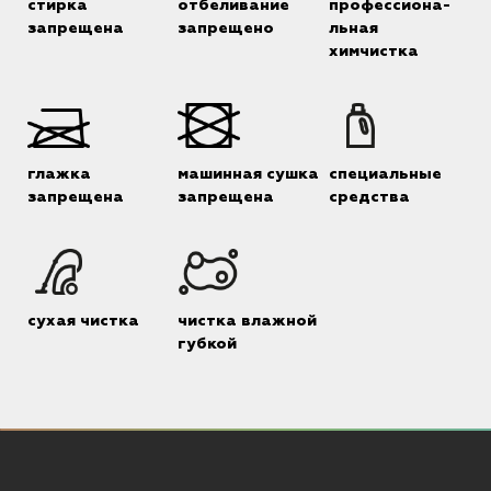
стирка
отбеливание
профессиона-
запрещена
запрещено
льная
химчистка
глажка
машинная сушка
специальные
запрещена
запрещена
средства
сухая чистка
чистка влажной
губкой