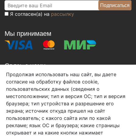
Я согласен(а) на
рассылку
Мы принимаем
Связь с нами
Продолжая использовать наш сайт, вы даете
+7 (495) 933-38-08
согласие на обработку файлов cookie,
info@arben-textile.ru
- оптовые продажи
пользовательских данных (сведения о
местоположении; тип и версия ОС; тип и версия
браузера; тип устройства и разрешение его
экрана; источник откуда пришел на сайт
пользователь; с какого сайта или по какой
Арбен текстиль г. Щелково, пер.
рекламе; язык ОС и браузера; какие страницы
1-й Советский д.25, владение 2.
открывает и на какие кнопки нажимает