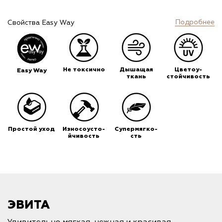
Подробнее
Свойства Easy Way
Не токсично
Дышащая
Цветоу-
Easy Way
ткань
стойчивость
Простой уход
Износоусто-
Супермягко-
йчивость
сть
ЭВИТА