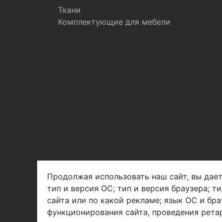
Ткани
Комплектующие для мебели
Продолжая использовать наш сайт, вы дает
тип и версия ОС; тип и версия браузера; т
Арбен текстиль г. Щелково, пер.
сайта или по какой рекламе; язык ОС и бра
1-й Советский д.25, владение 2.
функционирования сайта, проведения ретар