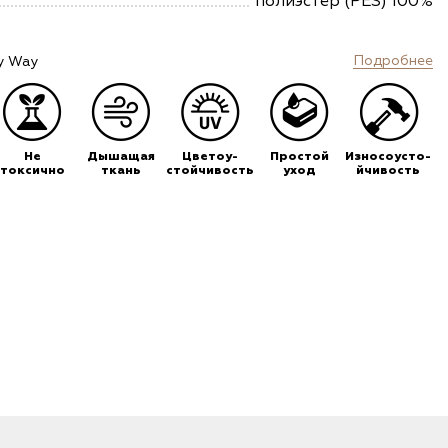
полиэстер (PES) 100%
Подробнее
y Way
Не
Дышащая
Цветоу-
Простой
Износоусто-
токсично
ткань
стойчивость
уход
йчивость