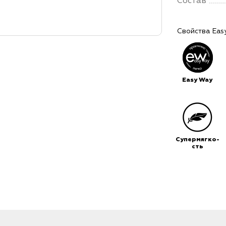
Состав
Свойства Eas
Easy Way
Супермягко-
сть