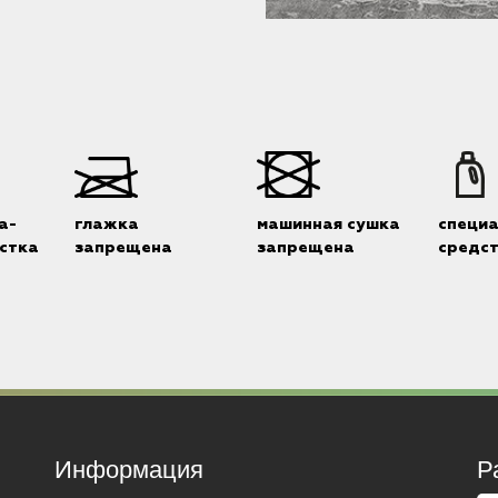
а-
глажка
машинная сушка
специ
стка
запрещена
запрещена
средс
Информация
Р