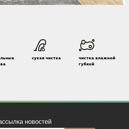
альные
сухая чистка
чистка влажной
тва
губкой
ассылка новостей