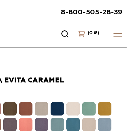
8-800-505-28-39
(
0 ₽
)
\ EVITA CARAMEL