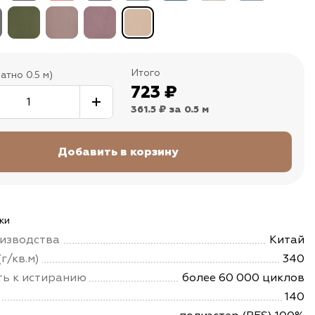
Итого
атно 0.5 м)
723
₽
361.5 ₽
за 0.5 м
ки
изводства
Китай
г/кв.м)
340
ть к истиранию
более 60 000 циклов
140