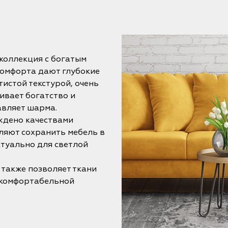
коллекция с богатым
комфорта дают глубокие
истой текстурой, очень
ивает богатство и
авляет шарма.
ждено качествами
оляют сохранить мебель в
ктуально для светлой
 также позволяет ткани
 комфортабельной