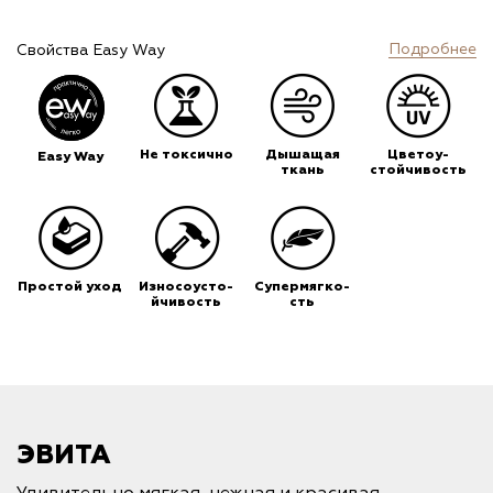
Подробнее
Свойства Easy Way
Не токсично
Дышащая
Цветоу-
Easy Way
ткань
стойчивость
Простой уход
Износоусто-
Супермягко-
йчивость
сть
ЭВИТА