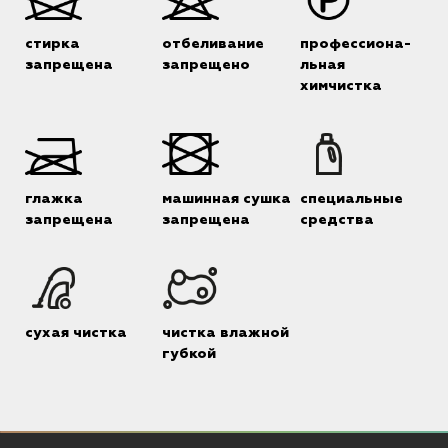
стирка
отбеливание
профессиона-
запрещена
запрещено
льная
химчистка
глажка
машинная сушка
специальные
запрещена
запрещена
средства
сухая чистка
чистка влажной
губкой