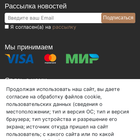
Рассылка новостей
Я согласен(а) на
рассылку
Мы принимаем
Связь с нами
Продолжая использовать наш сайт, вы даете
+7 (495) 933-38-08
согласие на обработку файлов cookie,
info@arben-textile.ru
- оптовые продажи
пользовательских данных (сведения о
местоположении; тип и версия ОС; тип и версия
браузера; тип устройства и разрешение его
экрана; источник откуда пришел на сайт
пользователь; с какого сайта или по какой
Арбен текстиль г. Щелково, пер.