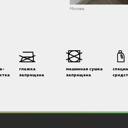
Москва
а-
глажка
машинная сушка
специ
стка
запрещена
запрещена
средс