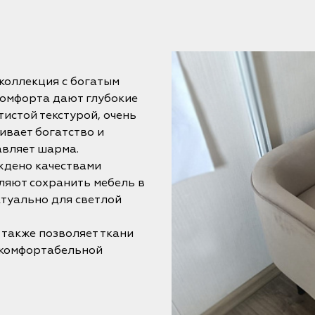
коллекция с богатым
комфорта дают глубокие
истой текстурой, очень
ивает богатство и
авляет шарма.
ждено качествами
оляют сохранить мебель в
ктуально для светлой
 также позволяет ткани
 комфортабельной