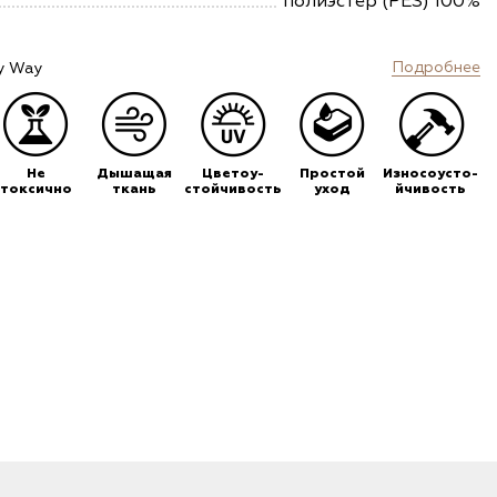
полиэстер (PES) 100%
Подробнее
y Way
Не
Дышащая
Цветоу-
Простой
Износоусто-
токсично
ткань
стойчивость
уход
йчивость