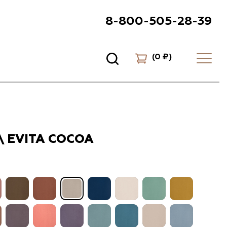
8-800-505-28-39
(
0 ₽
)
\ EVITA COCOA