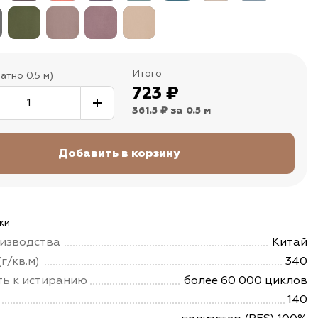
Итого
атно 0.5 м)
723
₽
361.5 ₽
за 0.5 м
ки
изводства
Китай
г/кв.м)
340
ть к истиранию
более 60 000 циклов
140