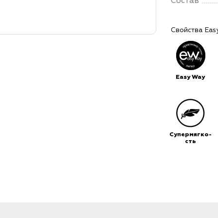
Состав
Свойства Eas
Easy Way
Супермягко-
сть