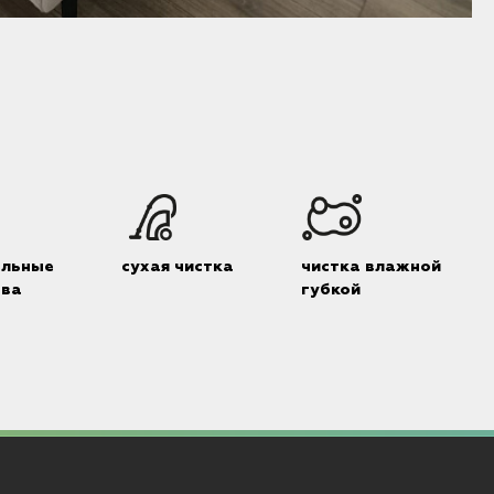
альные
сухая чистка
чистка влажной
тва
губкой