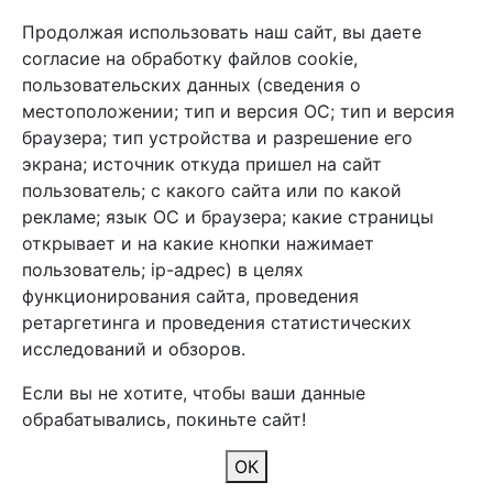
Связь с нами
Продолжая использовать наш сайт, вы даете
+7 (495) 933-38-08
согласие на обработку файлов cookie,
info@arben-textile.ru
- оптовые продажи
пользовательских данных (сведения о
местоположении; тип и версия ОС; тип и версия
браузера; тип устройства и разрешение его
экрана; источник откуда пришел на сайт
пользователь; с какого сайта или по какой
Арбен текстиль г. Щелково, пер.
рекламе; язык ОС и браузера; какие страницы
1-й Советский д.25, владение 2.
открывает и на какие кнопки нажимает
пользователь; ip-адрес) в целях
функционирования сайта, проведения
Мы в соц. сетях
ретаргетинга и проведения статистических
исследований и обзоров.
Если вы не хотите, чтобы ваши данные
обрабатывались, покиньте сайт!
2026 Copyright © Арбен
ОК