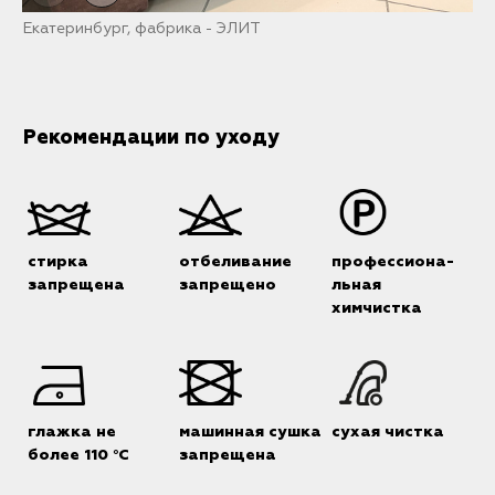
Екатеринбург, фабрика - ЭЛИТ
О
Рекомендации по уходу
стирка
отбеливание
профессиона-
запрещена
запрещено
льная
химчистка
глажка не
машинная сушка
сухая чистка
более 110 °C
запрещена