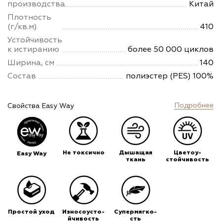
производства
Китай
Плотность
(г/кв.м)
410
Устойчивость
к истиранию
более 50 000 циклов
Ширина, см
140
Состав
полиэстер (PES) 100%
Подробнее
Свойства Easy Way
Не токсично
Дышащая
Цветоу-
Easy Way
ткань
стойчивость
Простой уход
Износоусто-
Супермягко-
йчивость
сть